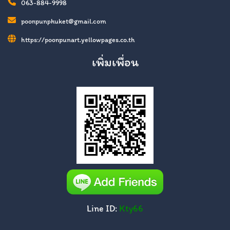
063-884-9998
poonpunphuket@gmail.com
https://poonpunart.yellowpages.co.th
เพิ่มเพื่อน
Line ID:
Kty66